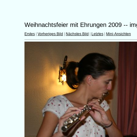
Weihnachtsfeier mit Ehrungen 2009 -- i
Erstes
|
Vorheriges Bild
|
Nächstes Bild
|
Letztes
|
Mini-Ansichten