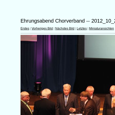
Ehrungsabend Chorverband -- 2012_10_
Erstes
|
Vorheriges Bild
|
Nächstes Bild
|
Letztes
|
Miniaturansichten