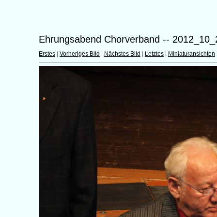
Ehrungsabend Chorverband -- 2012_10_
Erstes
|
Vorheriges Bild
|
Nächstes Bild
|
Letztes
|
Miniaturansichten